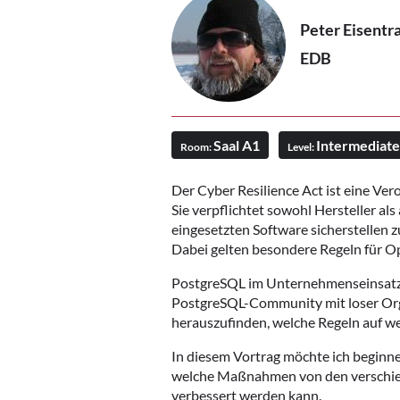
Peter Eisentr
EDB
Saal A1
Intermediate
Room:
Level:
Der Cyber Resilience Act ist eine Ver
Sie verpflichtet sowohl Hersteller 
eingesetzten Software sicherstellen z
Dabei gelten besondere Regeln für O
PostgreSQL im Unternehmenseinsatz w
PostgreSQL-Community mit loser Organ
herauszufinden, welche Regeln auf w
In diesem Vortrag möchte ich beginn
welche Maßnahmen von den verschiede
verbessert werden kann.