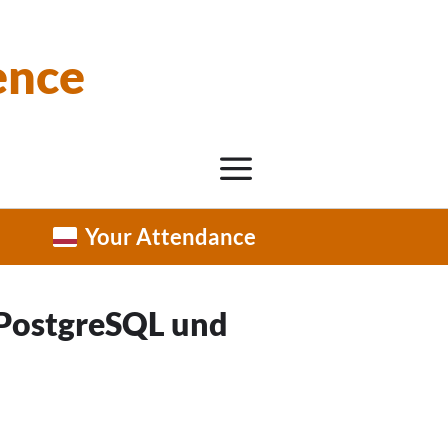
ence
Your Attendance
 PostgreSQL und