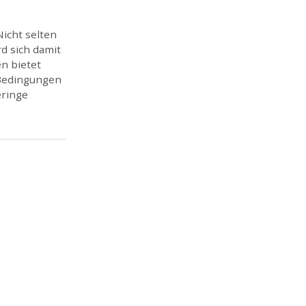
icht selten
d sich damit
n bietet
 Bedingungen
eringe